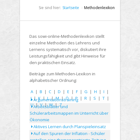
Sie sind hier:
Startseite
Methodenlexikon
Das sowi-online-Methodenlexikon stellt
einzelne Methoden des Lehrens und
Lernens systematisch vor, diskutiert ihre
Leistungsfähigkeit und gibt Hinweise für
den praktischen Einsatz.
Beiträge zum Methoden-Lexikon in
alphabetischer Ordnung:
A
|
B
|
C
|
D
|
E
|
F
|
G
|
H
|
I
|
J
|
K
|
L
|
M
|
Ö
|
P
|
R
|
S
|
T
|
Argumentationstraining
U
|
V
|
W
|
Z
Arbeitsblätter und
Schülerarbeitsmappen im Unterricht über
Ökonomie
Aktives Lernen durch Planspieleinsatz
Auf den Spuren der Inflation - Schüler