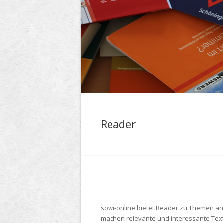
Reader
sowi-online bietet Reader zu Themen an,
machen relevante und interessante Text