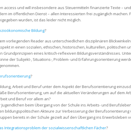
n access und will insbesondere aus Steuermitteln finanzierte Texte – und die
n im öffentlichen Dienst – allen Interessierten frei zugänglich machen. F
eigegeben wurden, ist das leider nicht möglich.
ozioökonomische Bildung
?
dem vorliegenden Reader aus unterschiedlichen disziplinären Blickwinkel
ekt in einen sozialen, ethischen, historischen, kulturellen, politischen 
en Grundprinzipien eines kritisch-reflexiven Bildungsverständnisses. Unt
Sinne der Subjekt-, Situations-, Problem- und Erfahrungsorientierung we
k genommen.
erufsorientierung
?
ildung, Arbeit und Beruf unter dem Aspekt der Berufsorientierung einzus
mäße Berufsorientierung, um auf die aktuellen Veränderungen auf dem Ar
eit und Beruf vor allem an?
r Jugendlichen beim Übergang von der Schule ins Arbeits- und Berufslebe
en bildungspolitischen Akteure zur Verbesserung der Berufsorientierung 
pen bereits in der Schule gezielt auf den Übergang ins Erwerbsleben v
as Integrationsproblem der sozialwissenschaftlichen Fächer
?