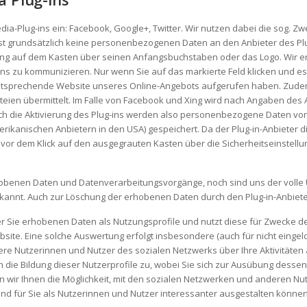
edia-Plug-ins ein: Facebook, Google+, Twitter. Wir nutzen dabei die sog. Zw
t grundsätzlich keine personenbezogenen Daten an den Anbieter des Plu
ung auf dem Kasten über seinen Anfangsbuchstaben oder das Logo. Wir er
ins zu kommunizieren. Nur wenn Sie auf das markierte Feld klicken und es 
entsprechende Website unseres Online-Angebots aufgerufen haben. Zudem w
ien übermittelt. Im Falle von Facebook und Xing wird nach Angaben des A
ch die Aktivierung des Plug-ins werden also personenbezogene Daten von 
merikanischen Anbietern in den USA) gespeichert. Da der Plug-in-Anbiete
vor dem Klick auf den ausgegrauten Kasten über die Sicherheitseinstellu
erhobenen Daten und Datenverarbeitungsvorgänge, noch sind uns der voll
ekannt. Auch zur Löschung der erhobenen Daten durch den Plug-in-Anbiete
über Sie erhobenen Daten als Nutzungsprofile und nutzt diese für Zwecke
ite. Eine solche Auswertung erfolgt insbesondere (auch für nicht eingel
 Nutzerinnen und Nutzer des sozialen Netzwerks über Ihre Aktivitäten 
 die Bildung dieser Nutzerprofile zu, wobei Sie sich zur Ausübung dessen 
n wir Ihnen die Möglichkeit, mit den sozialen Netzwerken und anderen Nu
nd für Sie als Nutzerinnen und Nutzer interessanter ausgestalten können