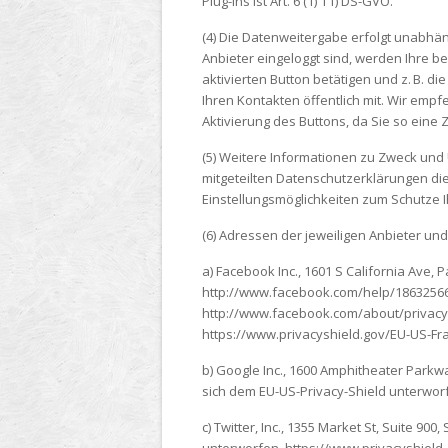
Plug-ins ist Art. 6 (1) 1 f) DS-GVO.
(4) Die Datenweitergabe erfolgt unabhäng
Anbieter eingeloggt sind, werden Ihre 
aktivierten Button betätigen und z. B. di
Ihren Kontakten öffentlich mit. Wir emp
Aktivierung des Buttons, da Sie so eine
(5) Weitere Informationen zu Zweck und
mitgeteilten Datenschutzerklärungen die
Einstellungsmöglichkeiten zum Schutze I
(6) Adressen der jeweiligen Anbieter un
a) Facebook Inc., 1601 S California Ave,
http://www.facebook.com/help/18632566
http://www.facebook.com/about/privacy/
https://www.privacyshield.gov/EU-US-Fr
b) Google Inc., 1600 Amphitheater Parkw
sich dem EU-US-Privacy-Shield unterwor
c) Twitter, Inc., 1355 Market St, Suite 90