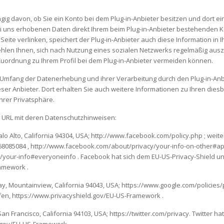
ig davon, ob Sie ein Konto bei dem Plug-in-Anbieter besitzen und dort ei
bei uns erhobenen Daten direkt Ihrem beim Plug-in-Anbieter bestehenden
e Seite verlinken, speichert der Plug-in-Anbieter auch diese Information in 
fehlen Ihnen, sich nach Nutzung eines sozialen Netzwerks regelmäßig aus
 Zuordnung zu Ihrem Profil bei dem Plug-in-Anbieter vermeiden können.
 Umfang der Datenerhebung und ihrer Verarbeitung durch den Plug-in-Anbi
ser Anbieter. Dort erhalten Sie auch weitere Informationen zu Ihren die
hrer Privatsphäre.
d URL mit deren Datenschutzhinweisen:
 Palo Alto, California 94304, USA; http://www.facebook.com/policy.php ; we
8085084 , http://www.facebook.com/about/privacy/your-info-on-other#ap
your-info#everyoneinfo . Facebook hat sich dem EU-US-Privacy-Shield u
amework .
ay, Mountainview, California 94043, USA; https://www.google.com/policies/
fen, https://www.privacyshield.gov/EU-US-Framework .
0, San Francisco, California 94103, USA; https://twitter.com/privacy. Twitter 