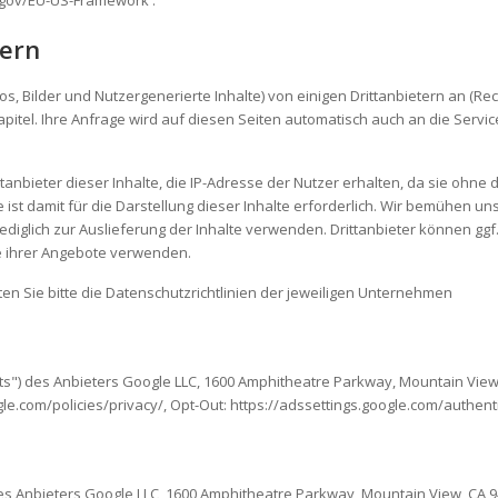
.gov/EU-US-Framework .
tern
eos, Bilder und Nutzergenerierte Inhalte) von einigen Drittanbietern an (Recht
apitel. Ihre Anfrage wird auf diesen Seiten automatisch auch an die Service
ttanbieter dieser Inhalte, die IP-Adresse der Nutzer erhalten, da sie ohne 
ist damit für die Darstellung dieser Inhalte erforderlich. Wir bemühen un
lediglich zur Auslieferung der Inhalte verwenden. Drittanbieter können gg
 ihrer Angebote verwenden.
hten Sie bitte die Datenschutzrichtlinien der jeweiligen Unternehmen
nts") des Anbieters Google LLC, 1600 Amphitheatre Parkway, Mountain View,
e.com/policies/privacy/, Opt-Out: https://adssettings.google.com/authent
des Anbieters Google LLC, 1600 Amphitheatre Parkway, Mountain View, CA 9