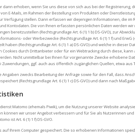
dann erhoben, wenn Sie uns diese von sich aus bei der Registrierung, d
on E-Mails, im Rahmen der Bestellung von Produkten oder Dienstleistun
zur Verfügung stellen. Dann erfassen wir diejenigen Informationen, die
und Kontodaten. Die von Ihnen erfassten persönlichen Daten werden wir
ngen bereitzustellen (Rechtsgrundlage Art. 6 (1) 1 b) DS-GVO), zur Abwi
ne Informations- oder Werbezwecke (Rechtsgrundlage Art. 6 (1) 1 f) und Erw
rteilt haben (Rechtsgrundlage Art. 6 (1) 1 a) DS-GVO) und welche in dieser 
von Cookies durch Drittanbieter oder für ein Webtracking durch diese, ka
werden. Nicht unmittelbar bei Ihnen für vorgenannte Zwecke erhobene 
bei Zuwendungen, ggf. auch aus öffentlich zugänglichen Quellen, etwa aus
e Angaben zwecks Bearbeitung der Anfrage sowie für den Fall, dass Ansch
eichert (Rechtsgrundlage Art. 6 (1) 1 c) DS-GVO) und dann nach Maßgabe vo
istiken
dienst Matomo (ehemals Piwik), um die Nutzung unserer Website analysi
n können wir unser Angebot verbessern und für Sie als Nutzerinnen und 
mo ist Art. 6 (1) 1 f) DS-GVO.
s auf Ihrem Computer gespeichert. Die so erhobenen Informationen speich