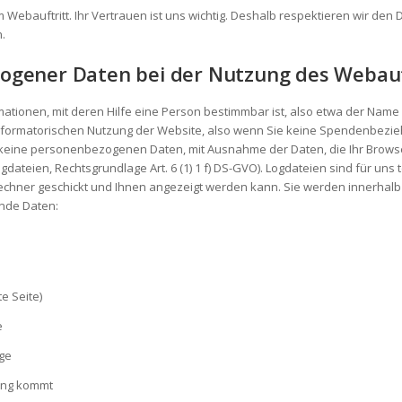
 Webauftritt. Ihr Vertrauen ist uns wichtig. Deshalb respektieren wir den
.
gener Daten bei der Nutzung des Webauf
ationen, mit deren Hilfe eine Person bestimmbar ist, also etwa der Name
ß informatorischen Nutzung der Website, also wenn Sie keine Spendenbez
 keine personenbezogenen Daten, mit Ausnahme der Daten, die Ihr Browse
ateien, Rechtsgrundlage Art. 6 (1) 1 f) DS-GVO). Logdateien sind für uns t
chner geschickt und Ihnen angezeigt werden kann. Sie werden innerhalb
ende Daten:
e Seite)
e
ge
ung kommt