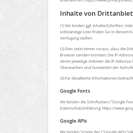
unterworfen, https://www.privacyshield
Inhalte von Drittanbie
(1) Wir binden ggf. Inhalte(Schriften, Vid
vollständige Liste finden Sie in diesem K
Verfügung stellen.
(2) Dies setzt immer voraus, dass die Dri
Browser senden könnten. Die IP-Adresse 
deren jeweilige Anbieter die IP-Adresse 
Überwachen und Auswerten der Aufrufe
(3) Für detaillierte Informationen betrac
Google Fonts
Wir binden die Schriftarten ("Google Fo
Datenschutzerklärung: https://www.googl
Google APIs
Wir binden Scripte der ("Google-APIs") 