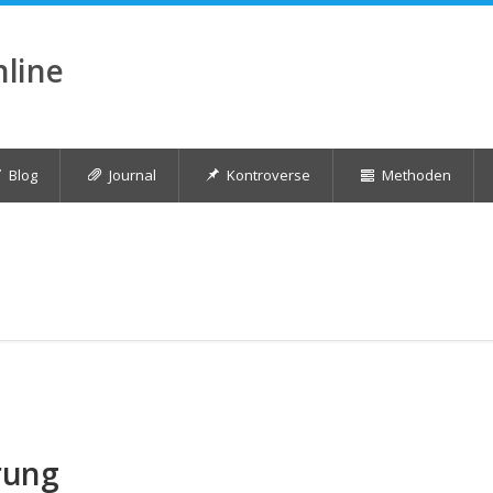
nline
Blog
Journal
Kontroverse
Methoden
rung