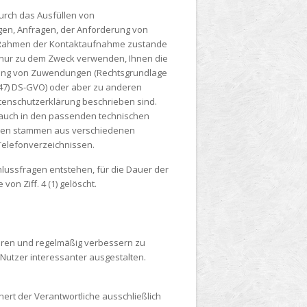
urch das Ausfüllen von
gen, Anfragen, der Anforderung von
 im Rahmen der Kontaktaufnahme zustande
 nur zu dem Zweck verwenden, Ihnen die
cklung von Zuwendungen (Rechtsgrundlage
G (47) DS-GVO) oder aber zu anderen
Datenschutzerklärung beschrieben sind.
nn auch in den passenden technischen
Daten stammen aus verschiedenen
 Telefonverzeichnissen.
lussfragen entstehen, für die Dauer der
n Ziff. 4 (1) gelöscht.
eren und regelmäßig verbessern zu
Nutzer interessanter ausgestalten.
ert der Verantwortliche ausschließlich