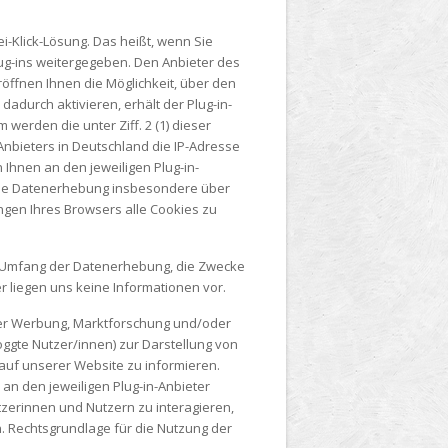
ei-Klick-Lösung. Das heißt, wenn Sie
g-ins weitergegeben. Den Anbieter des
öffnen Ihnen die Möglichkeit, über den
dadurch aktivieren, erhält der Plug-in-
erden die unter Ziff. 2 (1) dieser
nbieters in Deutschland die IP-Adresse
Ihnen an den jeweiligen Plug-in-
r die Datenerhebung insbesondere über
ngen Ihres Browsers alle Cookies zu
e Umfang der Datenerhebung, die Zwecke
r liegen uns keine Informationen vor.
 der Werbung, Marktforschung und/oder
oggte Nutzer/innen) zur Darstellung von
auf unserer Website zu informieren.
an den jeweiligen Plug-in-Anbieter
tzerinnen und Nutzern zu interagieren,
. Rechtsgrundlage für die Nutzung der