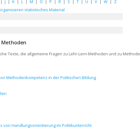
|
J
|
K
|
L
|
M
|
Ö
|
P
|
R
|
S
|
T
|
U
|
V
|
W
|
Z
rganisieren statistisches Material
u Methoden
gliche Texte, die allgemeine Fragen zu Lehr-Lern-Methoden und zu Method
von Methodenkompetenz in der Politischen Bildung
ften
s von Handlungsorientierung im Politikunterricht