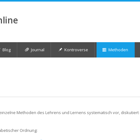
nline
Blog
Journal
Kontroverse
Methoden
einzelne Methoden des Lehrens und Lernens systematisch vor, diskutiert i
abetischer Ordnung: