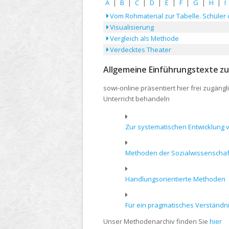
A
|
B
|
C
|
D
|
E
|
F
|
G
|
H
|
I
Vom Rohmaterial zur Tabelle. Schüler o
Visualisierung
Vergleich als Methode
Verdecktes Theater
Allgemeine Einführungstexte z
sowi-online präsentiert hier frei zugän
Unterricht behandeln
Zur systematischen Entwicklung 
Methoden der Sozialwissenscha
Handlungsorientierte Methoden
Für ein pragmatisches Verständni
Unser Methodenarchiv finden Sie
hier