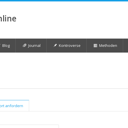
nline
Blog
Journal
Kontroverse
Methoden
rt anfordern
(aktiver Reiter)