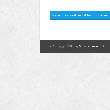
© Copyright 2016 by
Sowi-Online e.V.
. All 