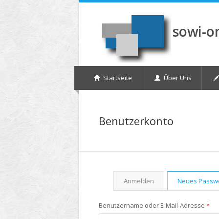
Direkt zum Inhalt
sowi-o
Startseite
Über Uns
Benutzerkonto
Anmelden
Neues Passwo
Haupt-Reiter
Benutzername oder E-Mail-Adresse
*