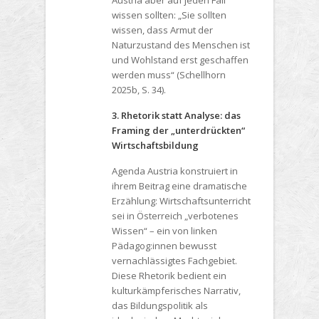
Austria aber auf jeden Fall
wissen sollten: „Sie sollten
wissen, dass Armut der
Naturzustand des Menschen ist
und Wohlstand erst geschaffen
werden muss“ (Schellhorn
2025b, S. 34).
3. Rhetorik statt Analyse: das
Framing der „unterdrückten“
Wirtschaftsbildung
Agenda Austria konstruiert in
ihrem Beitrag eine dramatische
Erzählung: Wirtschaftsunterricht
sei in Österreich „verbotenes
Wissen“ – ein von linken
Pädagog:innen bewusst
vernachlässigtes Fachgebiet.
Diese Rhetorik bedient ein
kulturkämpferisches Narrativ,
das Bildungspolitik als