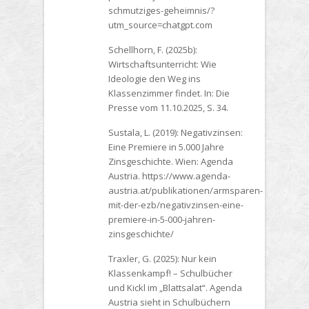
schmutziges-geheimnis/?
utm_source=chatgpt.com
Schellhorn, F. (2025b):
Wirtschaftsunterricht: Wie
Ideologie den Weg ins
Klassenzimmer findet. In: Die
Presse vom 11.10.2025, S. 34.
Sustala, L. (2019): Negativzinsen:
Eine Premiere in 5.000 Jahre
Zinsgeschichte. Wien: Agenda
Austria. https://www.agenda-
austria.at/publikationen/armsparen-
mit-der-ezb/negativzinsen-eine-
premiere-in-5-000-jahren-
zinsgeschichte/
Traxler, G. (2025): Nur kein
Klassenkampf! – Schulbücher
und Kickl im „Blattsalat“. Agenda
Austria sieht in Schulbüchern