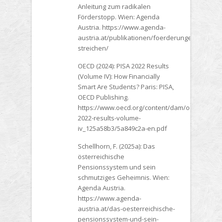
Anleitung zum radikalen
Förderstopp. Wien: Agenda
Austria. https://www.agenda-
austria.at/publikationen/foerderungen-
streichen/
OECD (2024): PISA 2022 Results
(Volume IV): How Financially
Smart Are Students? Paris: PISA,
OECD Publishing.
https://www.oecd.org/content/dam/oecd/en/publ
2022-results-volume-
iv_125a58b3/5a849c2a-en.pdf
Schellhorn, F. (2025a): Das
österreichische
Pensionssystem und sein
schmutziges Geheimnis. Wien:
Agenda Austria.
https://www.agenda-
austria.at/das-oesterreichische-
pensionssystem-und-sein-