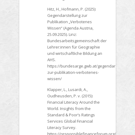
Hitz, H., Hofmann, P. (2025):
Gegendarstellung zur
Publikation „Verbotenes
Wissen“ (Agenda Austria,
25.09.2025). Linz:
Bundesarbeitsgemeinschaft der
Lehrer:innen für Geographie
und wirtschaftliche Bildung an
AHS.
https://bundesarge.gwb.at/gegendarstellung-
zur-publikation-verbotenes-
wissen/
Klapper, L., Lusardi, A.,
Oudheusden, P. v. (2015):
Financial Literacy Around the
World. Insights from the
Standard & Poor’s Ratings
Services Global Financial
Literacy Survey.
https://responsiblefinanceforum.org/wp-