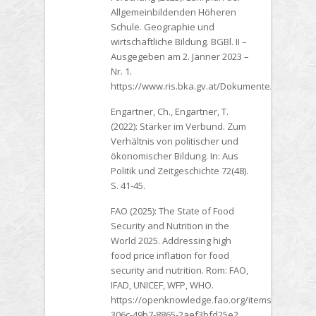
Allgemeinbildenden Höheren
Schule. Geographie und
wirtschaftliche Bildung. BGBl. II –
Ausgegeben am 2. Jänner 2023 –
Nr. 1.
https://www.ris.bka.gv.at/Dokumente/BgblAut
Engartner, Ch., Engartner, T.
(2022): Stärker im Verbund. Zum
Verhältnis von politischer und
ökonomischer Bildung. In: Aus
Politik und Zeitgeschichte 72(48).
S. 41-45.
FAO (2025): The State of Food
Security and Nutrition in the
World 2025. Addressing high
food price inflation for food
security and nutrition. Rom: FAO,
IFAD, UNICEF, WFP, WHO.
https://openknowledge.fao.org/items/ea9cebff-
306c-49b7-8865-2aef3bfd25e2