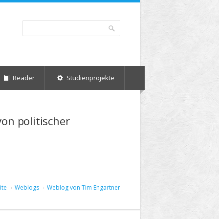
Suche
Suchformular
Reader
Studienprojekte
von politischer
ite
Weblogs
Weblog von Tim Engartner