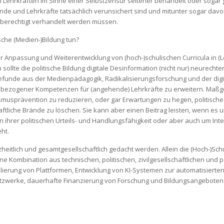
Lehrkräften im Sinne einer Selbstzensur seltener behandelt oder sogar g
nde und Lehrkräfte tatsächlich verunsichert sind und mitunter sogar dav
chberechtigt verhandelt werden müssen.
sche (Medien-)Bildung tun?
er Anpassung und Weiterentwicklung von (hoch-)schulischen Curricula in 
ollte die politische Bildung digitale Desinformation (nicht nur) neurecht
unde aus der Medienpädagogik, Radikalisierungsforschung und der digi
bezogener Kompetenzen für (angehende) Lehrkräfte zu erweitern. Maßgeb
ismusprävention zu reduzieren, oder gar Erwartungen zu hegen, politische 
ftliche Brände zu löschen. Sie kann aber einen Beitrag leisten, wenn es u
 ihrer politischen Urteils- und Handlungsfähigkeit oder aber auch um Inte
ht.
tlich und gesamtgesellschaftlich gedacht werden. Allein die (Hoch-)Schul
ne Kombination aus technischen, politischen, zivilgesellschaftlichen un
ierung von Plattformen, Entwicklung von KI-Systemen zur automatisierten
etzwerke, dauerhafte Finanzierung von Forschung und Bildungsangeboten s