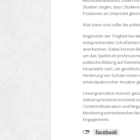
Rechtsextremismus sollen von 
Studien zeigen, dass Studiere
Positionen im Unterricht glei
Was kann und sollte die politi
Angesichts der Trägheit bei d
entsprechenden Schulfächern s
anerkennen. Dabei können Bef
um das Spektrum professions
politische Bildung auf Extrem
Feuerwehr sein, um gesellscha
Förderung von Schüler:innen in
emanzipatorischer Ansätze ge
Lösungsansätze müssen ganzhei
Vielversprechend erscheint ei
Content-Moderation und Regul
Monitoring extremistischer N
Engagements.