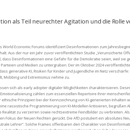
ion als Teil neurechter Agitation und die Rolle v
des World Economic Forums identifiziert Desinformationen zum Jahresbegi
t. Aus der nur ein Jahr zuvor veröffentlichten Studie „Verunsicherte Öffe
d, dass Desinformationen eine Gefahr für die Demokratie seien, weil sie 
k, Parteien und Medien zu untergraben. Der im Oktober 2024 veröffentlicht
 dass generative KI, Risiken für Kinder und Jugendliche im Netz verschärf
lt, Mobbing und Extremismus nehme zu.
sen sich als early adopter digitaler Möglichkeiten charakterisieren. Desi
Emotionalisierung zählen zum essenziellen Repertoire ihrer menschenfei
 ethische Prinzipien bei der Kennzeichnung von KI-generierten Inhalten
eine rassistische Programmierung von KI-Modellen kritisieren, begrüßen 
e Realität zu verzerren sowie rechtsextreme Feindbilder zu verbreiten. Al
n Fokus der Neuen Rechten gerückt. Die AfD postuliert ein absolutes Neutr
utrale Lehrer“. Solche Frames offenbaren den Charakter von Desinforma