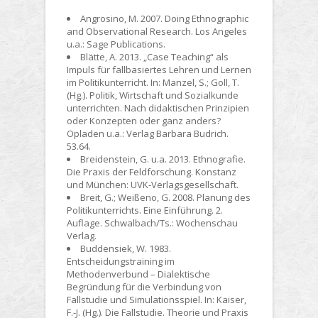
Angrosino, M. 2007. Doing Ethnographic
and Observational Research. Los Angeles
u.a.: Sage Publications.
Blätte, A. 2013. „Case Teaching“ als
Impuls für fallbasiertes Lehren und Lernen
im Politikunterricht. In: Manzel, S.; Goll, T.
(Hg.). Politik, Wirtschaft und Sozialkunde
unterrichten. Nach didaktischen Prinzipien
oder Konzepten oder ganz anders?
Opladen u.a.: Verlag Barbara Budrich.
53.64.
Breidenstein, G. u.a. 2013. Ethnografie.
Die Praxis der Feldforschung. Konstanz
und München: UVK-Verlagsgesellschaft.
Breit, G.; Weißeno, G. 2008. Planung des
Politikunterrichts. Eine Einführung. 2.
Auflage. Schwalbach/Ts.: Wochenschau
Verlag.
Buddensiek, W. 1983.
Entscheidungstraining im
Methodenverbund – Dialektische
Begründung für die Verbindung von
Fallstudie und Simulationsspiel. In: Kaiser,
F.-J. (Hg.). Die Fallstudie. Theorie und Praxis