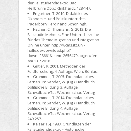
der Fallstudiendidaktik. Bad
Heilbrunn/Obb.: Klinkhardt. 128-147.
Engartner, T. 2010. Didaktik des
Ökonomie- und Politikunterrichts.
Paderborn: Ferdinand Schöningh.
Fischer, C.; Thomann, S. 2013. Die
Fallstudie Mehmet. Eine Unterrichtsreihe
für das Thema Migration und Integration.
Online unter: http://wcms.itz.uni-
halle.de/download.php?
down=28661&elem=2656479 abgerufen
am 13.7.2016.
Girtler, R. 2001. Methoden der
Feldforschung. 4. Auflage. Wien: Böhlau.
Grammes, T. 2005. Exemplarisches
Lernen. In: Sander, W. (Hg.). Handbuch
politische Bildung. 3. Auflage.
Schwalbach/Ts.: Wochenschau Verlag.
Grammes, T. 2014. Exemplarisches
Lernen. In: Sander, W. (Hg.). Handbuch
politische Bildung. 4. Auflage.
Schwalbach/Ts.: Wochenschau Verlag.
249-257.
Kaiser, F.-J. 1983. Grundlagen der
Fallstudiendidaktik – Historische