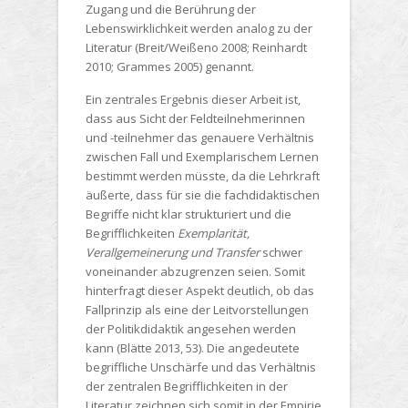
Zugang und die Berührung der
Lebenswirklichkeit werden analog zu der
Literatur (Breit/Weißeno 2008; Reinhardt
2010; Grammes 2005) genannt.
Ein zentrales Ergebnis dieser Arbeit ist,
dass aus Sicht der Feldteilnehmerinnen
und -teilnehmer das genauere Verhältnis
zwischen Fall und Exemplarischem Lernen
bestimmt werden müsste, da die Lehrkraft
äußerte, dass für sie die fachdidaktischen
Begriffe nicht klar strukturiert und die
Begrifflichkeiten
Exemplarität,
Verallgemeinerung und Transfer
schwer
voneinander abzugrenzen seien. Somit
hinterfragt dieser Aspekt deutlich, ob das
Fallprinzip als eine der Leitvorstellungen
der Politikdidaktik angesehen werden
kann (Blätte 2013, 53). Die angedeutete
begriffliche Unschärfe und das Verhältnis
der zentralen Begrifflichkeiten in der
Literatur zeichnen sich somit in der Empirie