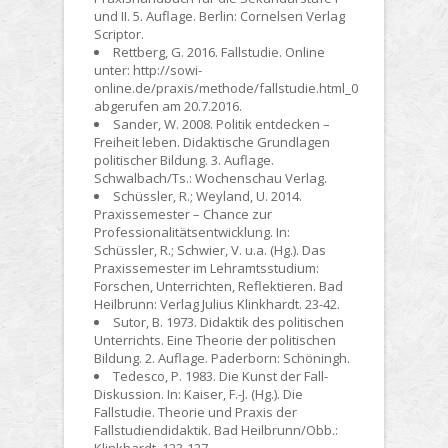
und II. 5. Auflage. Berlin: Cornelsen Verlag
Scriptor.
Rettberg, G. 2016. Fallstudie. Online
unter: http://sowi-
online.de/praxis/methode/fallstudie.html_0
abgerufen am 20.7.2016.
Sander, W. 2008. Politik entdecken –
Freiheit leben. Didaktische Grundlagen
politischer Bildung. 3. Auflage.
Schwalbach/Ts.: Wochenschau Verlag.
Schüssler, R.; Weyland, U. 2014.
Praxissemester – Chance zur
Professionalitätsentwicklung. In:
Schüssler, R.; Schwier, V. u.a. (Hg.). Das
Praxissemester im Lehramtsstudium:
Forschen, Unterrichten, Reflektieren. Bad
Heilbrunn: Verlag Julius Klinkhardt. 23-42.
Sutor, B. 1973. Didaktik des politischen
Unterrichts. Eine Theorie der politischen
Bildung. 2. Auflage. Paderborn: Schöningh.
Tedesco, P. 1983. Die Kunst der Fall-
Diskussion. In: Kaiser, F.-J. (Hg.). Die
Fallstudie. Theorie und Praxis der
Fallstudiendidaktik. Bad Heilbrunn/Obb.: