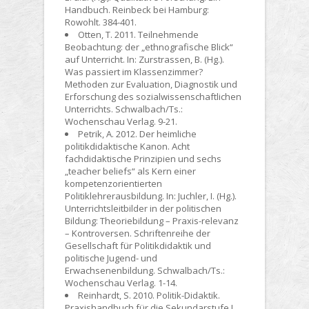
Handbuch. Reinbeck bei Hamburg:
Rowohlt. 384-401.
Otten, T. 2011. Teilnehmende
Beobachtung: der „ethnografische Blick“
auf Unterricht. In: Zurstrassen, B. (Hg.).
Was passiert im Klassenzimmer?
Methoden zur Evaluation, Diagnostik und
Erforschung des sozialwissenschaftlichen
Unterrichts. Schwalbach/Ts.:
Wochenschau Verlag. 9-21.
Petrik, A. 2012. Der heimliche
politikdidaktische Kanon. Acht
fachdidaktische Prinzipien und sechs
„teacher beliefs“ als Kern einer
kompetenzorientierten
Politiklehrerausbildung. In: Juchler, I. (Hg.).
Unterrichtsleitbilder in der politischen
Bildung: Theoriebildung – Praxis-relevanz
– Kontroversen. Schriftenreihe der
Gesellschaft für Politikdidaktik und
politische Jugend- und
Erwachsenenbildung. Schwalbach/Ts.:
Wochenschau Verlag. 1-14.
Reinhardt, S. 2010. Politik-Didaktik.
Praxishandbuch für die Sekundarstufe I