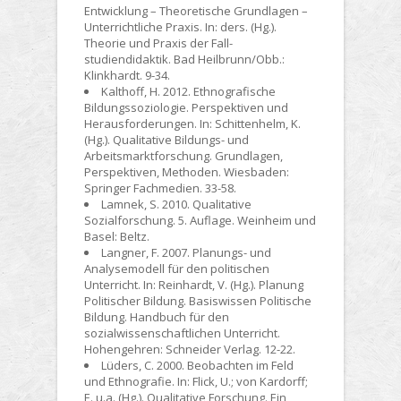
Entwicklung – Theoretische Grundlagen –
Unterrichtliche Praxis. In: ders. (Hg.).
Theorie und Praxis der Fall-
studiendidaktik. Bad Heilbrunn/Obb.:
Klinkhardt. 9-34.
Kalthoff, H. 2012. Ethnografische
Bildungssoziologie. Perspektiven und
Herausforderungen. In: Schittenhelm, K.
(Hg.). Qualitative Bildungs- und
Arbeitsmarktforschung. Grundlagen,
Perspektiven, Methoden. Wiesbaden:
Springer Fachmedien. 33-58.
Lamnek, S. 2010. Qualitative
Sozialforschung. 5. Auflage. Weinheim und
Basel: Beltz.
Langner, F. 2007. Planungs- und
Analysemodell für den politischen
Unterricht. In: Reinhardt, V. (Hg.). Planung
Politischer Bildung. Basiswissen Politische
Bildung. Handbuch für den
sozialwissenschaftlichen Unterricht.
Hohengehren: Schneider Verlag. 12-22.
Lüders, C. 2000. Beobachten im Feld
und Ethnografie. In: Flick, U.; von Kardorff;
E. u.a. (Hg.). Qualitative Forschung. Ein